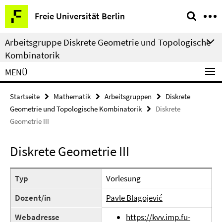
Springe
Service-
Freie Universität Berlin
direkt
Navigation
zu
Arbeitsgruppe Diskrete Geometrie und Topologische
Inhalt
Kombinatorik
MENÜ
Startseite
Mathematik
Arbeitsgruppen
Diskrete
Geometrie und Topologische Kombinatorik
Diskrete
Geometrie III
Diskrete Geometrie III
Typ
Vorlesung
Dozent/in
Pavle Blagojević
Webadresse
https://kvv.imp.fu-