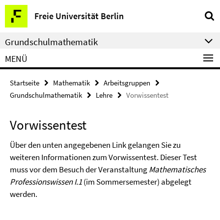
Springe
Service-
Freie Universität Berlin
direkt
Navigation
zu
Grundschulmathematik
Inhalt
MENÜ
Startseite
Mathematik
Arbeitsgruppen
Grundschulmathematik
Lehre
Vorwissentest
Vorwissentest
Über den unten angegebenen Link gelangen Sie zu
weiteren Informationen zum Vorwissentest. Dieser Test
muss vor dem Besuch der Veranstaltung
Mathematisches
Professionswissen I.1
(im Sommersemester) abgelegt
werden.