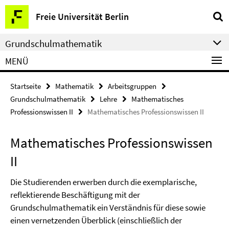
Springe
Service-
Freie Universität Berlin
direkt
Navigation
zu
Grundschulmathematik
Inhalt
MENÜ
Startseite
Mathematik
Arbeitsgruppen
Grundschulmathematik
Lehre
Mathematisches
Professionswissen II
Mathematisches Professionswissen II
Mathematisches Professionswissen
II
Die Studierenden erwerben durch die exemplarische,
reflektierende Beschäftigung mit der
Grundschulmathematik ein Verständnis für diese sowie
einen vernetzenden Überblick (einschließlich der