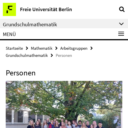
Springe
Service-
Freie Universität Berlin
direkt
Navigation
zu
Grundschulmathematik
Inhalt
MENÜ
Startseite
Mathematik
Arbeitsgruppen
Grundschulmathematik
Personen
Personen