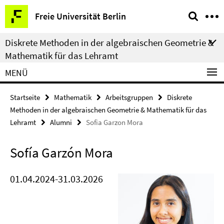
Springe
Service-
Freie Universität Berlin
direkt
Navigation
zu
Diskrete Methoden in der algebraischen Geometrie &
Inhalt
Mathematik für das Lehramt
MENÜ
Startseite
Mathematik
Arbeitsgruppen
Diskrete
Methoden in der algebraischen Geometrie & Mathematik für das
Lehramt
Alumni
Sofia Garzon Mora
Sofía Garzón Mora
01.04.2024-31.03.2026