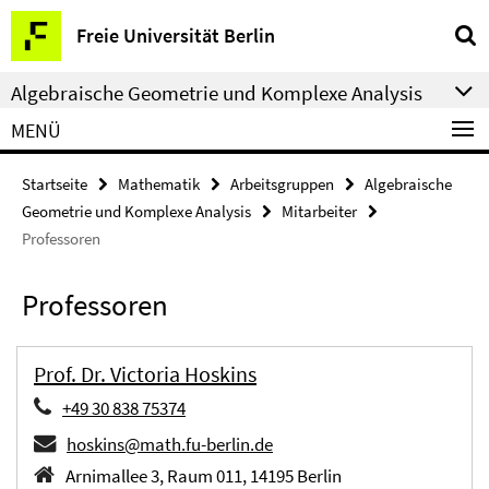
Springe
Service-
Freie Universität Berlin
direkt
Navigation
zu
Algebraische Geometrie und Komplexe Analysis
Inhalt
MENÜ
Startseite
Mathematik
Arbeitsgruppen
Algebraische
Geometrie und Komplexe Analysis
Mitarbeiter
Professoren
Professoren
Prof. Dr. Victoria Hoskins
+49 30 838 75374
hoskins@math.fu-berlin.de
Arnimallee 3, Raum 011, 14195 Berlin