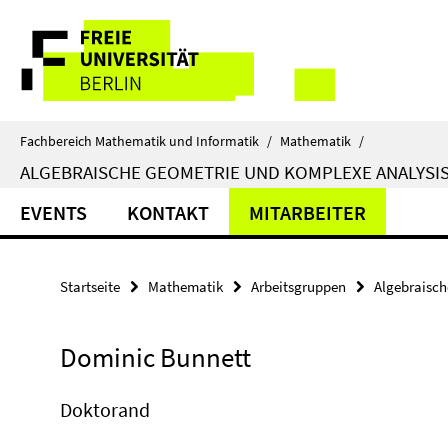
Springe
Service-
direkt
zu
Navigation
Inhalt
Fachbereich Mathematik und Informatik
/
Mathematik
/
ALGEBRAISCHE GEOMETRIE UND KOMPLEXE ANALYSI
EVENTS
KONTAKT
MITARBEITER
Startseite
Mathematik
Arbeitsgruppen
Algebraisch
Dominic Bunnett
Doktorand