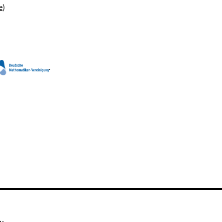
e
)
.