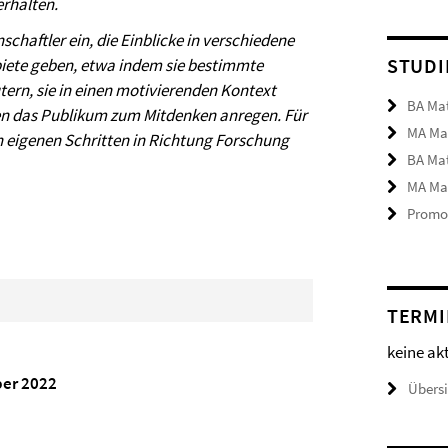
rhalten.
chaftler ein, die Einblicke in verschiedene
STUDI
ete geben, etwa indem sie bestimmte
ern, sie in einen motivierenden Kontext
BA Ma
en das Publikum zum Mitdenken anregen. Für
MA Ma
 eigenen Schritten in Richtung Forschung
BA Ma
MA Ma
Promot
TERMI
keine ak
ber 2022
Übers