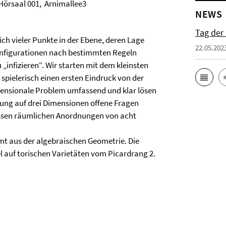
 Hörsaal 001, Arnimallee3
NEWS
Tag der
ch vieler Punkte in der Ebene, deren Lage
22.05.202
 Konfigurationen nach bestimmten Regeln
„infizieren“. Wir starten mit dem kleinsten
 spielerisch einen ersten Eindruck von der
nsionale Problem umfassend und klar lösen
erung auf drei Dimensionen offene Fragen
ewissen räumlichen Anordnungen von acht
 aus der algebraischen Geometrie. Die
 auf torischen Varietäten vom Picardrang 2.