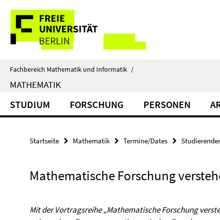
Springe
Service-
direkt
zu
Navigation
Inhalt
Fachbereich Mathematik und Informatik
/
MATHEMATIK
STUDIUM
FORSCHUNG
PERSONEN
A
Startseite
Mathematik
Termine/Dates
Studierende
Mathematische Forschung versteh
Mit der Vortragsreihe „Mathematische Forschung verst