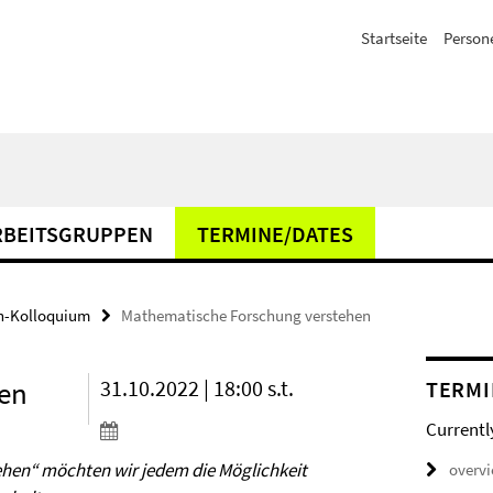
Startseite
Person
RBEITSGRUPPEN
TERMINE/DATES
n-Kolloquium
Mathematische Forschung verstehen
en
31.10.2022 | 18:00 s.t.
TERMI
Currentl
ehen“ möchten wir jedem die Möglichkeit
overv