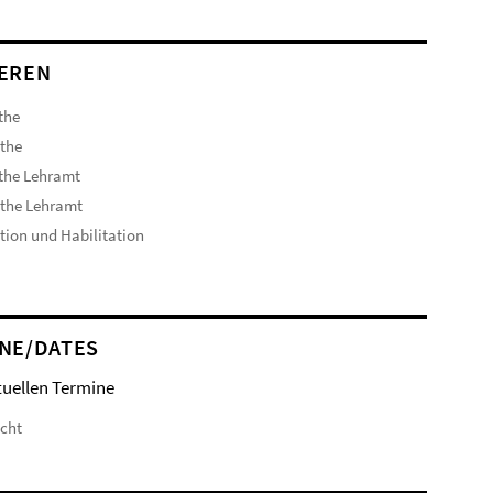
EREN
the
the
the Lehramt
the Lehramt
ion und Habilitation
NE/DATES
tuellen Termine
icht