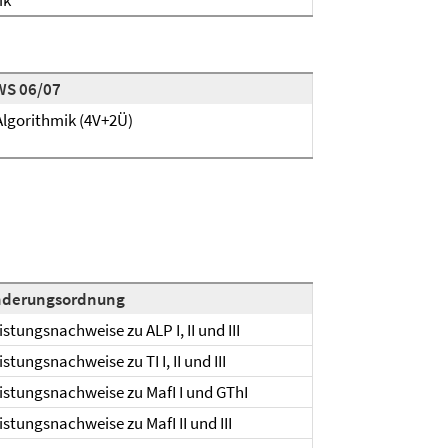
ik
WS 06/07
lgorithmik (4V+2Ü)
nderungsordnung
istungsnachweise zu ALP I, II und III
istungsnachweise zu TI I, II und III
istungsnachweise zu MafI I und GThI
istungsnachweise zu MafI II und III