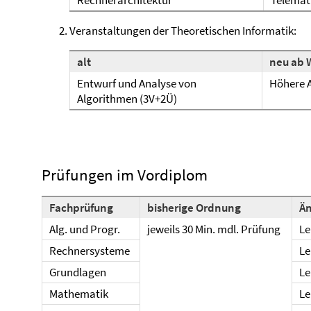
Rechnerarchitektur
Telemat
Veranstaltungen der Theoretischen Informatik:
alt
neu ab 
Entwurf und Analyse von
Höhere A
Algorithmen (3V+2Ü)
Prüfungen im Vordiplom
Fachprüfung
bisherige Ordnung
Ä
Alg. und Progr.
jeweils 30 Min. mdl. Prüfung
Le
Rechnersysteme
Le
Grundlagen
Le
Mathematik
Le