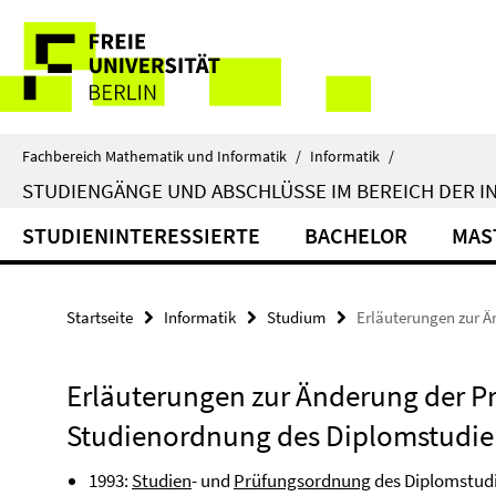
Springe
Service-
direkt
zu
Navigation
Inhalt
Fachbereich Mathematik und Informatik
/
Informatik
/
STUDIENGÄNGE UND ABSCHLÜSSE IM BEREICH DER I
STUDIENINTERESSIERTE
BACHELOR
MAS
Startseite
Informatik
Studium
Erläuterungen zur Ä
Erläuterungen zur Änderung der P
Studienordnung des Diplomstudie
1993:
Studien
- und
Prüfungsordnung
des Diplomstud