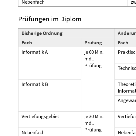
Nebenfach
zw
Prüfungen im Diplom
Bisherige Ordnung
Änderu
Fach
Prüfung
Fach
Informatik A
je 60 Min.
Praktisc
mdl.
Prüfung
Technisc
Informatik B
Theoret
Informat
Angewan
Vertiefungsgebiet
je 30 Min.
Vertiefu
mdl.
Prüfung
Nebenfach
Nebenfa