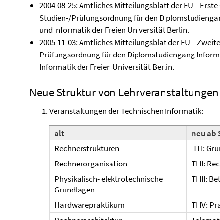
2004-08-25:
Amtliches Mitteilungsblatt der FU
– Erste
Studien-/Prüfungsordnung für den Diplomstudienga
und Informatik der Freien Universität Berlin.
2005-11-03:
Amtliches Mitteilungsblat der FU
– Zweite
Prüfungsordnung für den Diplomstudiengang Inform
Informatik der Freien Universität Berlin.
Neue Struktur von Lehrveranstaltungen
Veranstaltungen der Technischen Informatik:
alt
neu ab 
Rechnerstrukturen
TI I: Gr
Rechnerorganisation
TI II: R
Physikalisch- elektrotechnische
TI III: 
Grundlagen
Hardwarepraktikum
TI IV: P