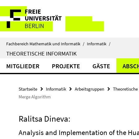
Springe
Service-
direkt
zu
Navigation
Inhalt
Fachbereich Mathematik und Informatik
/
Informatik
/
THEORETISCHE INFORMATIK
MITGLIEDER
PROJEKTE
GÄSTE
ABSC
Startseite
Informatik
Arbeitsgruppen
Theoretische 
Merge Algorithm
Ralitsa Dineva:
Analysis and Implementation of the Hu