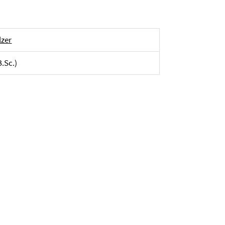
lzer
B.Sc.)