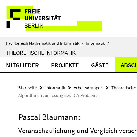
Springe
Service-
direkt
zu
Navigation
Inhalt
Fachbereich Mathematik und Informatik
/
Informatik
/
THEORETISCHE INFORMATIK
MITGLIEDER
PROJEKTE
GÄSTE
ABSC
Startseite
Informatik
Arbeitsgruppen
Theoretische 
Algorithmen zur Lösung des LCA-Problems
Pascal Blaumann:
Veranschaulichung und Vergleich versc