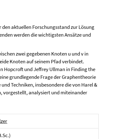
er den aktuellen Forschungsstand zur Lösung
enden werden die wichtigsten Ansätze und
wischen zwei gegebenen Knoten u und v in
eide Knoten auf seinem Pfad verbindet.
n Hopcroft und Jeffrey Ullman in Finding the
 eine grundlegende Frage der Graphentheorie
und Techniken, insbesondere die von Harel &
, vorgestellt, analysiert und miteinander
lzer
B.Sc.)