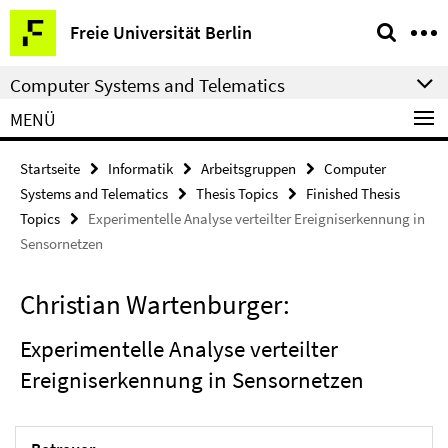
Springe
Service-
Freie Universität Berlin
direkt
Navigation
zu
Computer Systems and Telematics
Inhalt
MENÜ
Startseite
Informatik
Arbeitsgruppen
Computer
Systems and Telematics
Thesis Topics
Finished Thesis
Topics
Experimentelle Analyse verteilter Ereigniserkennung in
Sensornetzen
Christian Wartenburger:
Experimentelle Analyse verteilter
Ereigniserkennung in Sensornetzen