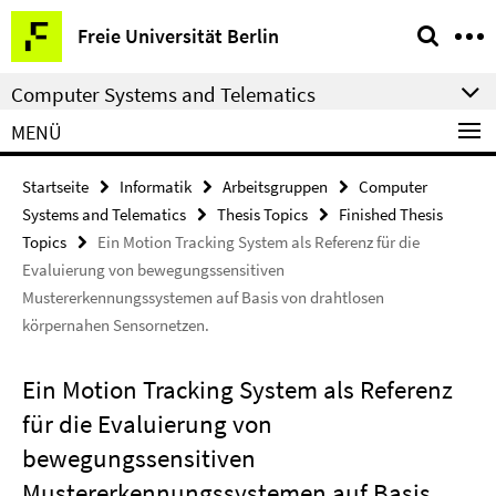
Springe
Service-
Freie Universität Berlin
direkt
Navigation
zu
Computer Systems and Telematics
Inhalt
MENÜ
Startseite
Informatik
Arbeitsgruppen
Computer
Systems and Telematics
Thesis Topics
Finished Thesis
Topics
Ein Motion Tracking System als Referenz für die
Evaluierung von bewegungssensitiven
Mustererkennungssystemen auf Basis von drahtlosen
körpernahen Sensornetzen.
Ein Motion Tracking System als Referenz
für die Evaluierung von
bewegungssensitiven
Mustererkennungssystemen auf Basis