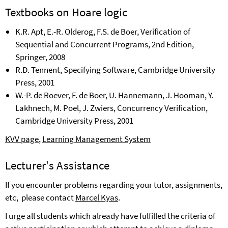
Textbooks on Hoare logic
K.R. Apt, E.-R. Olderog,
F.S. de Boer,
Verification of
Sequential and Concurrent Programs, 2nd Edition,
Springer,
2008
R.D. Tennent, Specifying Software, Cambridge University
Press, 2001
W.-P. de Roever, F. de Boer, U. Hannemann, J. Hooman, Y.
Lakhnech, M. Poel, J. Zwiers, Concurrency Verification,
Cambridge University Press, 2001
KVV page
,
Learning Management System
Lecturer's Assistance
If you encounter problems regarding your tutor, assignments,
etc,
please contact
M
arcel Kyas
.
I urge all students which
already have fulfilled the criteria of