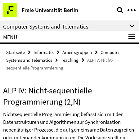
Springe
Service-
Freie Universität Berlin
direkt
Navigation
zu
Computer Systems and Telematics
Inhalt
MENÜ
Startseite
Informatik
Arbeitsgruppen
Computer
Systems and Telematics
Teaching
ALP IV: Nicht-
sequentielle Programmierung
ALP IV: Nicht-sequentielle
Programmierung (2,N)
Nichtsequentielle Programmierung befasst sich mit den
Datenstrukturen und Algorithmen zur Synchronisation
nebenläufiger Prozesse, die auf gemeinsame Daten zugreifen
oder miteinander kommunizieren. Die Vorlesung stellt die