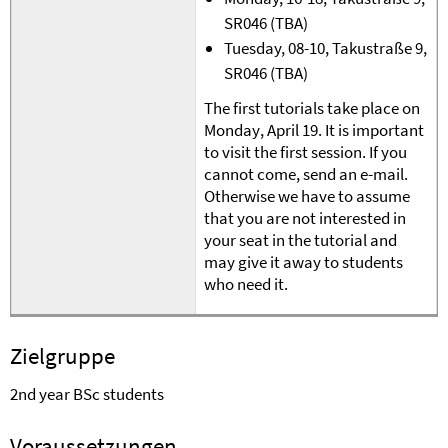
SR046 (TBA)
Tuesday, 08-10, Takustraße 9,
SR046 (TBA)
The first tutorials take place on
Monday
, April
19
. It is important
to visit the first session. If you
cannot come, send an e-mail.
Otherwise we have to assume
that you are not interested in
your seat in the tutorial and
may give it away to students
who need it.
Zielgruppe
2nd
year BSc students
Voraussetzungen