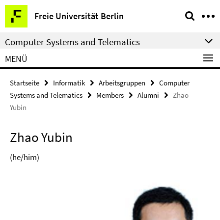
Springe
Service-
Freie Universität Berlin
direkt
Navigation
zu
Computer Systems and Telematics
Inhalt
MENÜ
Startseite
Informatik
Arbeitsgruppen
Computer
Systems and Telematics
Members
Alumni
Zhao
Yubin
Zhao Yubin
(he/him)