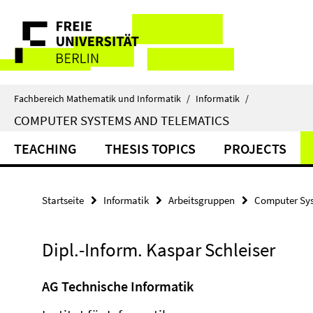
Springe
Service-
direkt
zu
Navigation
Inhalt
Fachbereich Mathematik und Informatik
/
Informatik
/
COMPUTER SYSTEMS AND TELEMATICS
TEACHING
THESIS TOPICS
PROJECTS
Startseite
Informatik
Arbeitsgruppen
Computer Sys
Dipl.-Inform. Kaspar Schleiser
AG Technische Informatik