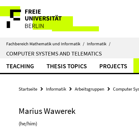
Springe
Service-
direkt
zu
Navigation
Inhalt
Fachbereich Mathematik und Informatik
/
Informatik
/
COMPUTER SYSTEMS AND TELEMATICS
TEACHING
THESIS TOPICS
PROJECTS
Startseite
Informatik
Arbeitsgruppen
Computer Sys
Marius Wawerek
(he/him)