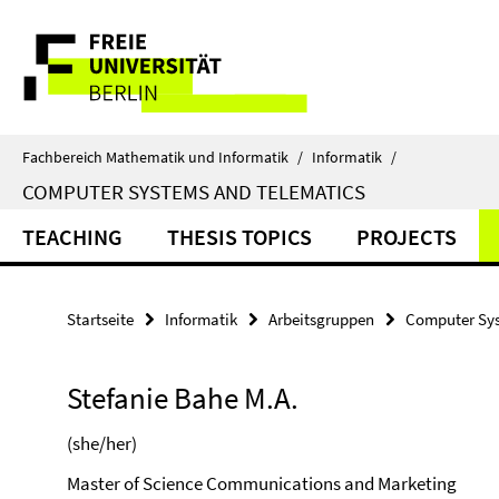
Springe
Service-
direkt
zu
Navigation
Inhalt
Fachbereich Mathematik und Informatik
/
Informatik
/
COMPUTER SYSTEMS AND TELEMATICS
TEACHING
THESIS TOPICS
PROJECTS
Startseite
Informatik
Arbeitsgruppen
Computer Sys
Stefanie Bahe M.A.
(she/her)
Master of Science Communications and Marketing