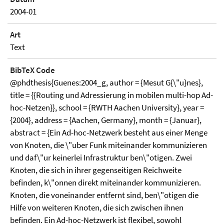
2004-01
Art
Text
BibTeX Code
@phdthesis{Guenes:2004_g, author = {Mesut G{\"u}nes},
title = {{Routing und Adressierung in mobilen multi-hop Ad-
hoc-Netzen}}, school = {RWTH Aachen University}, year =
{2004}, address = {Aachen, Germany}, month = {Januar},
abstract = {Ein Ad-hoc-Netzwerk besteht aus einer Menge
von Knoten, die \"uber Funk miteinander kommunizieren
und daf\"ur keinerlei Infrastruktur ben\"otigen. Zwei
Knoten, die sich in ihrer gegenseitigen Reichweite
befinden, k\"onnen direkt miteinander kommunizieren.
Knoten, die voneinander entfernt sind, ben\"otigen die
Hilfe von weiteren Knoten, die sich zwischen ihnen
befinden. Ein Ad-hoc-Netzwerk ist flexibel, sowohl