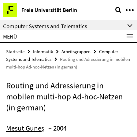
Springe
Service-
Freie Universität Berlin
direkt
Navigation
zu
Computer Systems and Telematics
Inhalt
MENÜ
Startseite
Informatik
Arbeitsgruppen
Computer
Systems and Telematics
Routing und Adressierung in mobilen
multi-hop Ad-hoc-Netzen (in german)
Routing und Adressierung in
mobilen multi-hop Ad-hoc-Netzen
(in german)
Mesut Güneş
– 2004