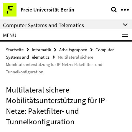
Springe
Service-
Freie Universität Berlin
direkt
Navigation
zu
Computer Systems and Telematics
Inhalt
MENÜ
Startseite
Informatik
Arbeitsgruppen
Computer
Systems and Telematics
Multilateral sichere
Mobilitätsunterstützung für IP-Netze: Paketfilter- und
Tunnelkonfiguration
Multilateral sichere
Mobilitätsunterstützung für IP-
Netze: Paketfilter- und
Tunnelkonfiguration