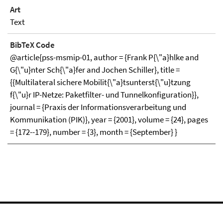
Art
Text
BibTeX Code
@article{pss-msmip-01, author = {Frank P{\"a}hlke and
G{\"u}nter Sch{\"a}fer and Jochen Schiller}, title =
{{Multilateral sichere Mobilit{\"a}tsunterst{\"u}tzung
f{\"u}r IP-Netze: Paketfilter- und Tunnelkonfiguration}},
journal = {Praxis der Informationsverarbeitung und
Kommunikation (PIK)}, year = {2001}, volume = {24}, pages
= {172--179}, number = {3}, month = {September} }