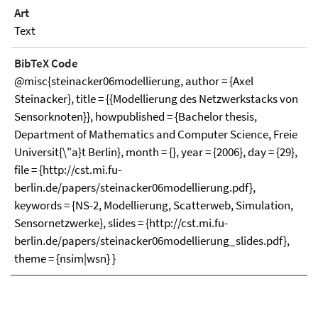
Art
Text
BibTeX Code
@misc{steinacker06modellierung, author = {Axel
Steinacker}, title = {{Modellierung des Netzwerkstacks von
Sensorknoten}}, howpublished = {Bachelor thesis,
Department of Mathematics and Computer Science, Freie
Universit{\"a}t Berlin}, month = {}, year = {2006}, day = {29},
file = {http://cst.mi.fu-
berlin.de/papers/steinacker06modellierung.pdf},
keywords = {NS-2, Modellierung, Scatterweb, Simulation,
Sensornetzwerke}, slides = {http://cst.mi.fu-
berlin.de/papers/steinacker06modellierung_slides.pdf},
theme = {nsim|wsn} }