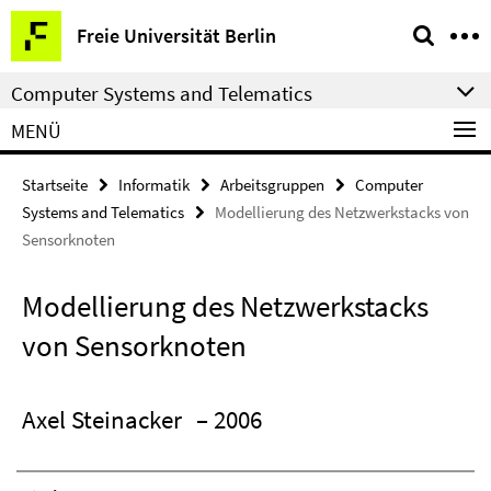
Springe
Service-
Freie Universität Berlin
direkt
Navigation
zu
Computer Systems and Telematics
Inhalt
MENÜ
Startseite
Informatik
Arbeitsgruppen
Computer
Systems and Telematics
Modellierung des Netzwerkstacks von
Sensorknoten
Modellierung des Netzwerkstacks
von Sensorknoten
Axel Steinacker
– 2006