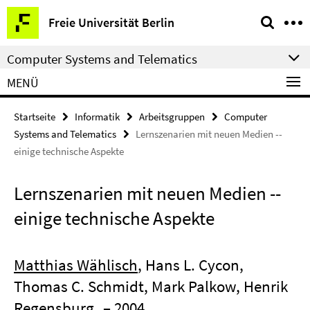
Springe
Service-
Freie Universität Berlin
direkt
Navigation
zu
Computer Systems and Telematics
Inhalt
MENÜ
Startseite
Informatik
Arbeitsgruppen
Computer
Systems and Telematics
Lernszenarien mit neuen Medien --
einige technische Aspekte
Lernszenarien mit neuen Medien --
einige technische Aspekte
Matthias Wählisch
, Hans L. Cycon,
Thomas C. Schmidt, Mark Palkow, Henrik
Regensburg
– 2004