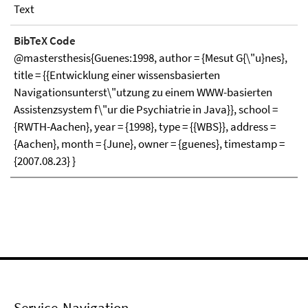
Text
BibTeX Code
@mastersthesis{Guenes:1998, author = {Mesut G{\"u}nes},
title = {{Entwicklung einer wissensbasierten
Navigationsunterst\"utzung zu einem WWW-basierten
Assistenzsystem f\"ur die Psychiatrie in Java}}, school =
{RWTH-Aachen}, year = {1998}, type = {{WBS}}, address =
{Aachen}, month = {June}, owner = {guenes}, timestamp =
{2007.08.23} }
Service-Navigation