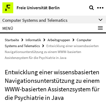
Springe
Service-
Freie Universität Berlin
direkt
Navigation
zu
Computer Systems and Telematics
Inhalt
MENÜ
Startseite
Informatik
Arbeitsgruppen
Computer
Systems and Telematics
Entwicklung einer wissensbasierten
Navigationsunterstützung zu einem WWW-basierten
Assistenzsystem für die Psychiatrie in Java
Entwicklung einer wissensbasierten
Navigationsunterstützung zu einem
WWW-basierten Assistenzsystem für
die Psychiatrie in Java