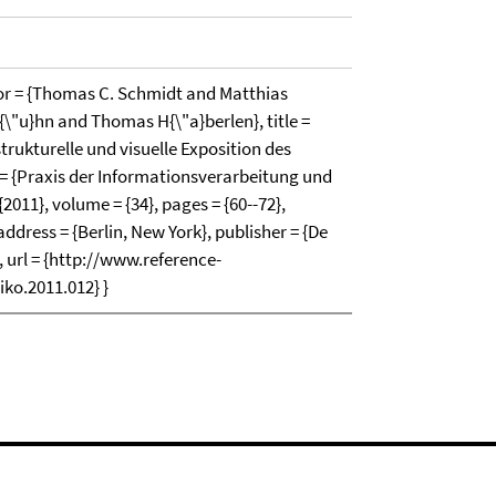
or = {Thomas C. Schmidt and Matthias
\"u}hn and Thomas H{\"a}berlen}, title =
 strukturelle und visuelle Exposition des
 = {Praxis der Informationsverarbeitung und
2011}, volume = {34}, pages = {60--72},
ddress = {Berlin, New York}, publisher = {De
, url = {http://www.reference-
ko.2011.012} }