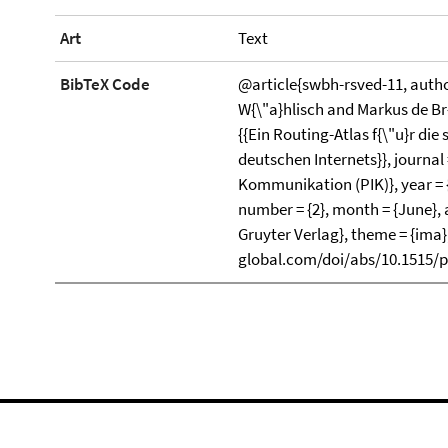
Art
Text
BibTeX Code
@article{swbh-rsved-11, auth
W{\"a}hlisch and Markus de Br{
{{Ein Routing-Atlas f{\"u}r die
deutschen Internets}}, journal
Kommunikation (PIK)}, year = {
number = {2}, month = {June}, a
Gruyter Verlag}, theme = {ima}
global.com/doi/abs/10.1515/pi