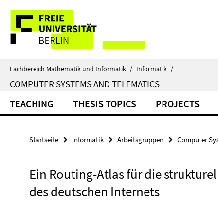
Springe
Service-
direkt
zu
Navigation
Inhalt
Fachbereich Mathematik und Informatik
/
Informatik
/
COMPUTER SYSTEMS AND TELEMATICS
TEACHING
THESIS TOPICS
PROJECTS
Startseite
Informatik
Arbeitsgruppen
Computer Sys
Ein Routing-Atlas für die strukture
des deutschen Internets