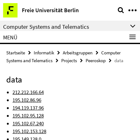
Springe
Service-
Freie Universität Berlin
direkt
Navigation
zu
Computer Systems and Telematics
Inhalt
MENÜ
Startseite
Informatik
Arbeitsgruppen
Computer
Systems and Telematics
Projects
Peeroskop
data
data
212.212.166.64
195.102.86.96
194.119.137.96
195.102.95.128
195.102.67.240
195.102.153.128
195.149.128.0