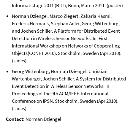
Informatiktage 2011 (B-IT)
,
Bonn
, March 20
11. (poster)
Norman Dziengel, Marco Ziegert, Zakaria Kasmi,
Frederik Hermans,
Stephan Adler, Georg Wittenburg,
and Jochen Schiller.
A Platform for Distributed Event
Detection in Wireless Sensor Networks. In: First
International Workshop on Networks of Cooperating
Objects
(CONET 2010)
. Stockholm, Sweden (Apr 2010)
.
(
slides
)
Georg Wittenburg,
Norman Dziengel,
Christian
Wartenburger,
Jochen Schiller. A System for Distributed
Event Detection in Wireless Sensor Networks. In
Proc
eedings
of
the
9th ACM/IEEE
Int
ernational
Conf
erence
on IPSN. Stockholm, Sweden (Apr 2010)
.
(
slides
)
Contact:
Norman Dziengel