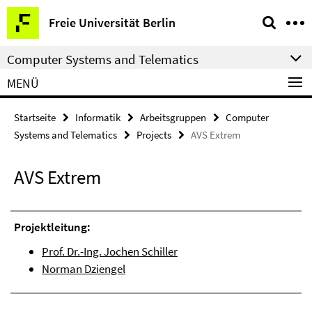
Springe
Service-
Freie Universität Berlin
direkt
Navigation
zu
Computer Systems and Telematics
Inhalt
MENÜ
Startseite
Informatik
Arbeitsgruppen
Computer
Systems and Telematics
Projects
AVS Extrem
AVS Extrem
Projektleitung:
Prof. Dr.-Ing. Jochen Schiller
Norman Dziengel