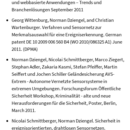
und webbasierte Anwendungen – Trends und
Branchenlösungen
September 2011
Georg Wittenburg,
Norman Dziengel,
and Christian
Wartenburger
.
Verfahren und Sensornetz zur
Merkmalsauswahl für eine Ereigniserkennung.
German
patent DE 10 2009 006 560 B4 (WO 2010/086325 A1)
June
20
11. (DPMA)
Norman Dziengel, Nicolai Schmittberger, Marco Ziegert,
Stephan Adler, Zakaria Kasmi, Stefan Pfeiffer, Martin
Seiffert und Jochen Schiller Geländesicherung AVS-
Extrem - Autonome Vernetzte Sensorsysteme in
extremen Umgebungen
. Forschungsforum Öffentliche
Sicherheit Workshop, Kriminalität - alte und neue
Herausforderungen für die Sicherheit, Poster
,
Berlin
,
March 20
11.
Nicolai Schmittberger,
Norman Dziengel
.
Sicherheit in
ereignisorientierten, drahtlosen Sensornetzen
.