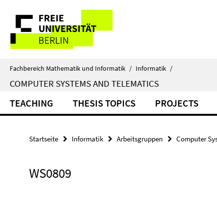
Springe
Service-
direkt
zu
Navigation
Inhalt
Fachbereich Mathematik und Informatik
/
Informatik
/
COMPUTER SYSTEMS AND TELEMATICS
TEACHING
THESIS TOPICS
PROJECTS
Startseite
Informatik
Arbeitsgruppen
Computer Sys
WS0809