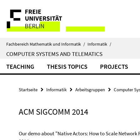
Springe
Service-
direkt
zu
Navigation
Inhalt
Fachbereich Mathematik und Informatik
/
Informatik
/
COMPUTER SYSTEMS AND TELEMATICS
TEACHING
THESIS TOPICS
PROJECTS
Startseite
Informatik
Arbeitsgruppen
Computer Sys
ACM SIGCOMM 2014
Our demo about "Native Actors: How to Scale Network Fo