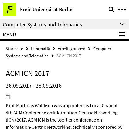
Springe
Service-
Freie Universität Berlin
direkt
Navigation
zu
Computer Systems and Telematics
Inhalt
MENÜ
Startseite
Informatik
Arbeitsgruppen
Computer
Systems and Telematics
ACM ICN 2017
ACM ICN 2017
26.09.2017 - 28.09.2016
Prof. Matthias Wählisch was appointed as Local Chair of
4th ACM Conference on Information-Centric Networking
(ICN) 2017
. ACM ICN is the top-tier conference on
Information-Centric Networking, technically sponsored by