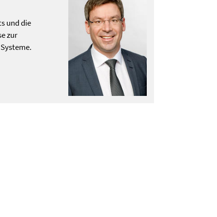
ts und die
e zur
r Systeme.