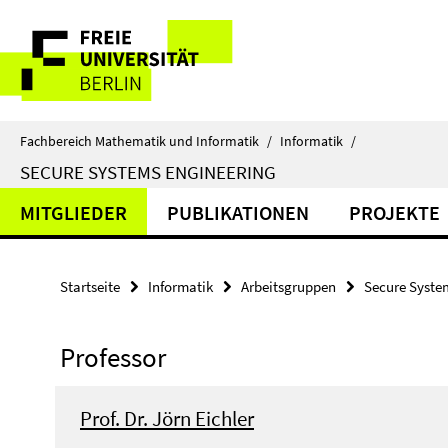
Springe
Service-
direkt
zu
Navigation
Inhalt
Fachbereich Mathematik und Informatik
/
Informatik
/
SECURE SYSTEMS ENGINEERING
MITGLIEDER
PUBLIKATIONEN
PROJEKTE
Startseite
Informatik
Arbeitsgruppen
Secure Syste
Professor
Prof. Dr. Jörn Eichler