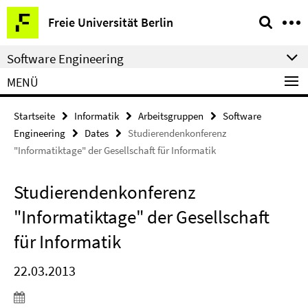
Springe
Service-
Freie Universität Berlin
direkt
Navigation
zu
Software Engineering
Inhalt
MENÜ
Startseite
Informatik
Arbeitsgruppen
Software
Engineering
Dates
Studierendenkonferenz
"Informatiktage" der Gesellschaft für Informatik
Studierendenkonferenz
"Informatiktage" der Gesellschaft
für Informatik
22.03.2013