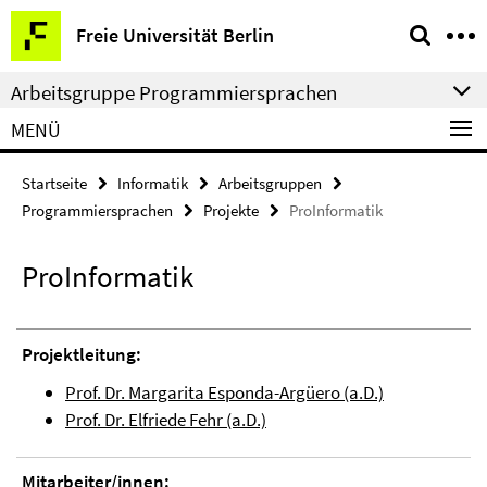
Springe
Service-
Freie Universität Berlin
direkt
Navigation
zu
Arbeitsgruppe Programmiersprachen
Inhalt
MENÜ
Startseite
Informatik
Arbeitsgruppen
Programmiersprachen
Projekte
ProInformatik
ProInformatik
Projektleitung:
Prof. Dr. Margarita Esponda-Argüero (a.D.)
Prof. Dr. Elfriede Fehr (a.D.)
Mitarbeiter/innen: