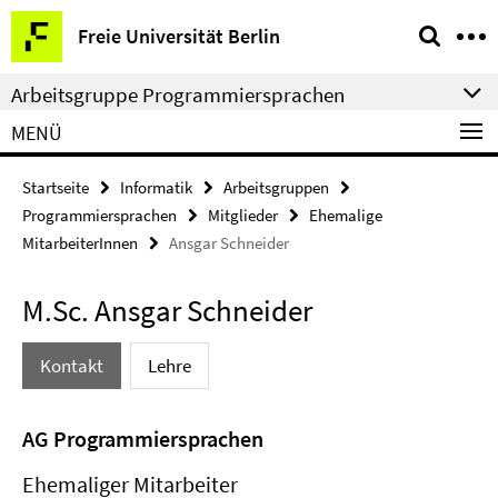
Springe
Service-
Freie Universität Berlin
direkt
Navigation
zu
Arbeitsgruppe Programmiersprachen
Inhalt
MENÜ
Startseite
Informatik
Arbeitsgruppen
Programmiersprachen
Mitglieder
Ehemalige
MitarbeiterInnen
Ansgar Schneider
M.Sc. Ansgar Schneider
Kontakt
Lehre
AG Programmiersprachen
Ehemaliger Mitarbeiter