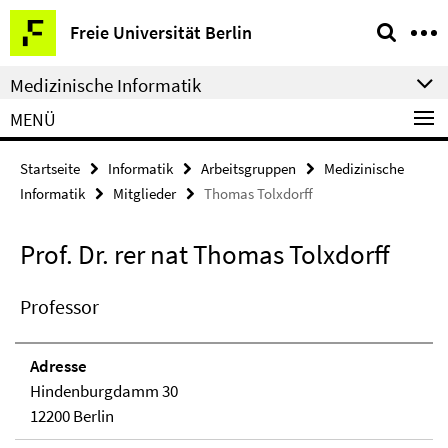
Springe
Service-
Freie Universität Berlin
direkt
Navigation
zu
Medizinische Informatik
Inhalt
MENÜ
Startseite
Informatik
Arbeitsgruppen
Medizinische
Informatik
Mitglieder
Thomas Tolxdorff
Prof. Dr. rer nat Thomas Tolxdorff
Professor
Adresse
Hindenburgdamm 30
12200 Berlin