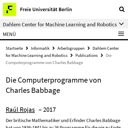
Springe
Service-
Freie Universität Berlin
direkt
Navigation
zu
Dahlem Center for Machine Learning and Robotics
Inhalt
MENÜ
Startseite
Informatik
Arbeitsgruppen
Dahlem Center
for Machine Learning and Robotics
Publications
Die
Computerprogramme von Charles Babbage
Die Computerprogramme von
Charles Babbage
Raúl Rojas
– 2017
Der britische Mathematiker und Erfinder Charles Babbage
hat von 1836-1841 bis zu 26 Programme für die nie zu Ende