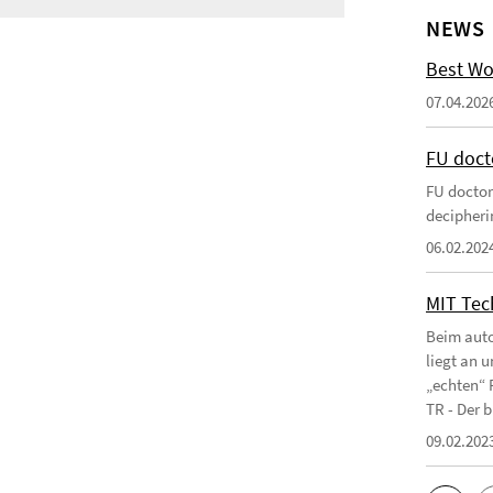
NEWS
Best Wo
07.04.202
FU doct
FU doctor
decipherin
06.02.202
MIT Tec
Beim auto
liegt an 
„echten“ 
TR - Der b
09.02.202