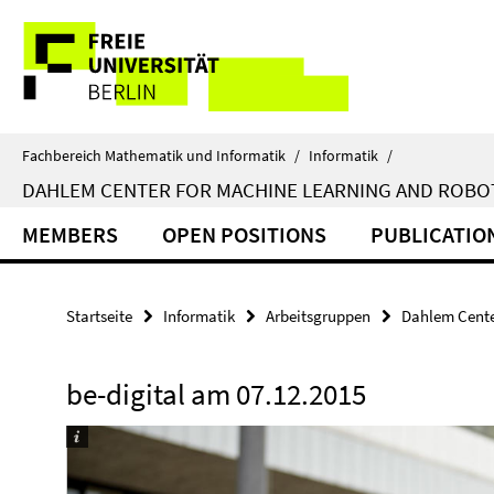
Springe
Service-
direkt
zu
Navigation
Inhalt
Fachbereich Mathematik und Informatik
/
Informatik
/
DAHLEM CENTER FOR MACHINE LEARNING AND ROBO
MEMBERS
OPEN POSITIONS
PUBLICATIO
Startseite
Informatik
Arbeitsgruppen
Dahlem Cente
be-digital am 07.12.2015