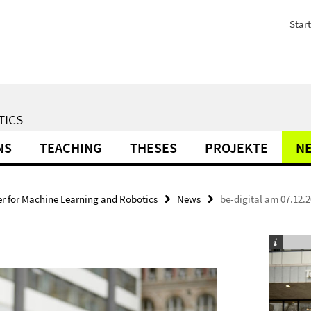
Start
TICS
NS
TEACHING
THESES
PROJEKTE
N
r for Machine Learning and Robotics
News
be-digital am 07.12.