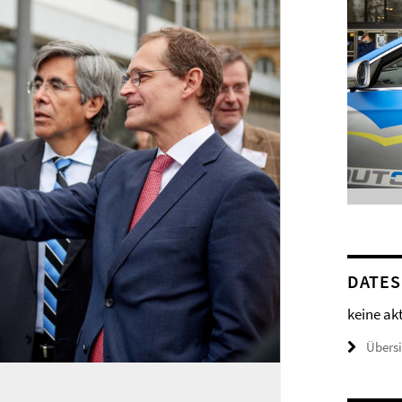
DATES
keine ak
Übers