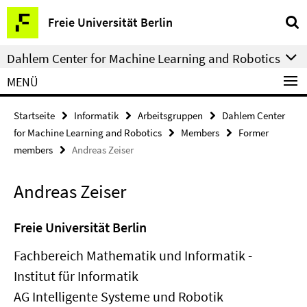
Springe
Service-
Freie Universität Berlin
direkt
Navigation
zu
Dahlem Center for Machine Learning and Robotics
Inhalt
MENÜ
Startseite
Informatik
Arbeitsgruppen
Dahlem Center
for Machine Learning and Robotics
Members
Former
members
Andreas Zeiser
Andreas Zeiser
Freie Universität Berlin
Fachbereich Mathematik und Informatik -
Institut für Informatik
AG Intelligente Systeme und Robotik