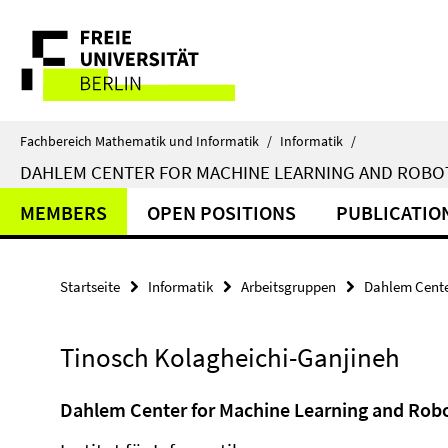
Springe
Service-
direkt
zu
Navigation
Inhalt
Fachbereich Mathematik und Informatik
/
Informatik
/
DAHLEM CENTER FOR MACHINE LEARNING AND ROBO
MEMBERS
OPEN POSITIONS
PUBLICATIO
Startseite
Informatik
Arbeitsgruppen
Dahlem Cente
Tinosch Kolagheichi-Ganjineh
Dahlem Center for Machine Learning and Robo