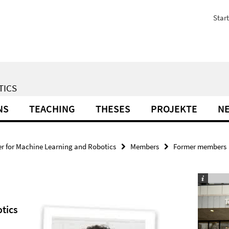
Start
TICS
NS
TEACHING
THESES
PROJEKTE
N
r for Machine Learning and Robotics
Members
Former members
tics