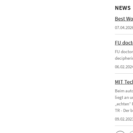
NEWS
Best Wo
07.04.202
FU doct
FU doctor
decipherin
06.02.202
MIT Tec
Beim auto
liegt an 
„echten“ 
TR - Der b
09.02.202