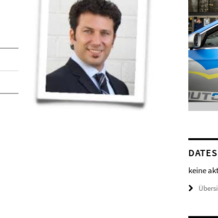
DATES
keine ak
Übers