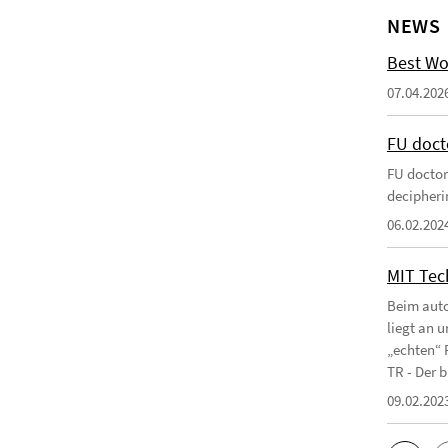
NEWS
Best Wo
07.04.202
FU doct
FU doctor
decipherin
06.02.202
MIT Tec
Beim auto
liegt an 
„echten“ 
TR - Der b
09.02.202