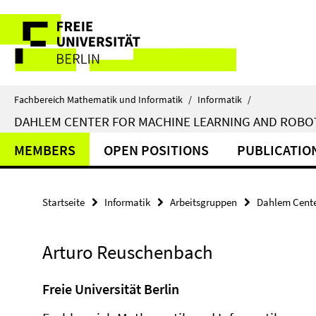
Springe
Service-
direkt
zu
Navigation
Inhalt
Fachbereich Mathematik und Informatik
/
Informatik
/
DAHLEM CENTER FOR MACHINE LEARNING AND ROBO
MEMBERS
OPEN POSITIONS
PUBLICATIO
Startseite
Informatik
Arbeitsgruppen
Dahlem Cente
Arturo Reuschenbach
Freie Universität Berlin