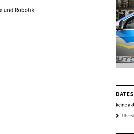
me und Robotik
DATES
keine ak
Übers