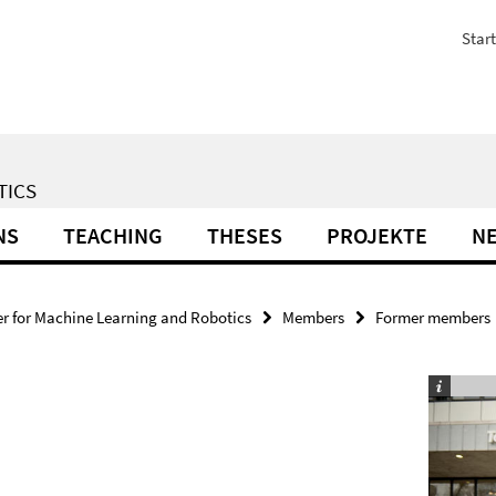
Start
TICS
NS
TEACHING
THESES
PROJEKTE
N
r for Machine Learning and Robotics
Members
Former members