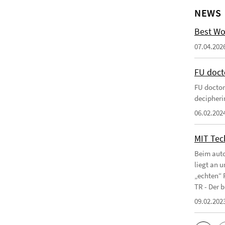
NEWS
Best Wo
07.04.202
FU doct
FU doctor
decipherin
06.02.202
MIT Tec
Beim auto
liegt an 
„echten“ 
TR - Der b
09.02.202