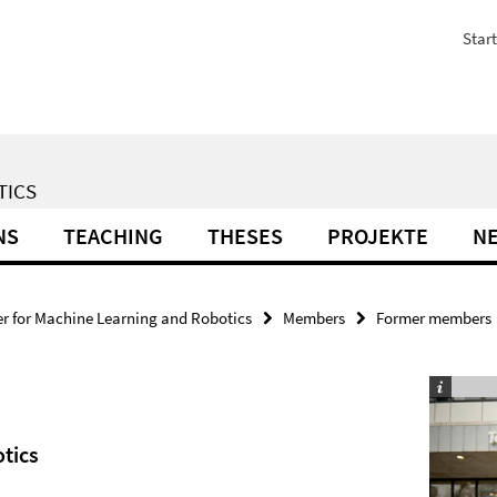
Start
TICS
NS
TEACHING
THESES
PROJEKTE
N
r for Machine Learning and Robotics
Members
Former members
tics