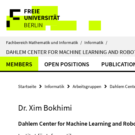
Springe
Service-
direkt
zu
Navigation
Inhalt
Fachbereich Mathematik und Informatik
/
Informatik
/
DAHLEM CENTER FOR MACHINE LEARNING AND ROBO
MEMBERS
OPEN POSITIONS
PUBLICATIO
Startseite
Informatik
Arbeitsgruppen
Dahlem Cente
Dr. Xim Bokhimi
Dahlem Center for Machine Learning and Robo