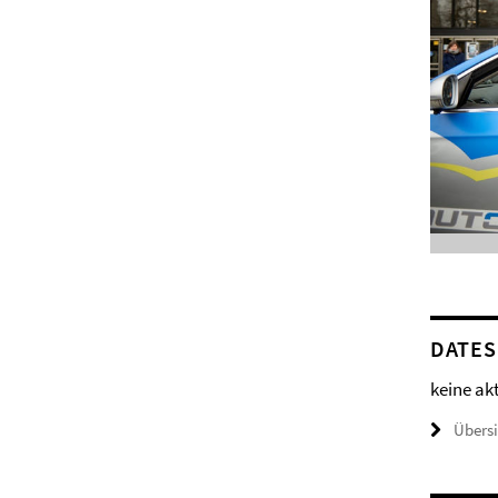
DATES
keine ak
Übers