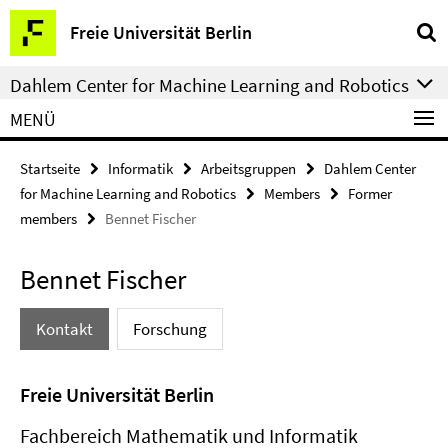
Springe
Service-
Freie Universität Berlin
direkt
Navigation
zu
Dahlem Center for Machine Learning and Robotics
Inhalt
MENÜ
Startseite
Informatik
Arbeitsgruppen
Dahlem Center
for Machine Learning and Robotics
Members
Former
members
Bennet Fischer
Bennet Fischer
Kontakt
Forschung
Freie Universität Berlin
Fachbereich Mathematik und Informatik