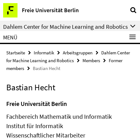
Springe
Service-
Freie Universität Berlin
direkt
Navigation
zu
Dahlem Center for Machine Learning and Robotics
Inhalt
MENÜ
Startseite
Informatik
Arbeitsgruppen
Dahlem Center
for Machine Learning and Robotics
Members
Former
members
Bastian Hecht
Bastian Hecht
Freie Universität Berlin
Fachbereich Mathematik und Informatik
Institut für Informatik
Wissenschaftlicher Mitarbeiter