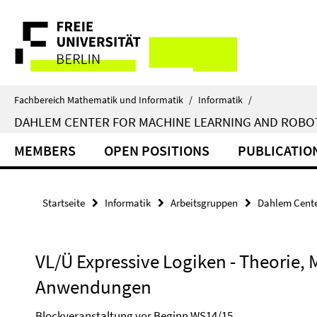
Springe
Service-
direkt
zu
Navigation
Inhalt
Fachbereich Mathematik und Informatik
/
Informatik
/
DAHLEM CENTER FOR MACHINE LEARNING AND ROBO
MEMBERS
OPEN POSITIONS
PUBLICATIO
Startseite
Informatik
Arbeitsgruppen
Dahlem Cente
VL/Ü Expressive Logiken - Theorie,
Anwendungen
Blockveranstaltung vor Beginn WS14/15.