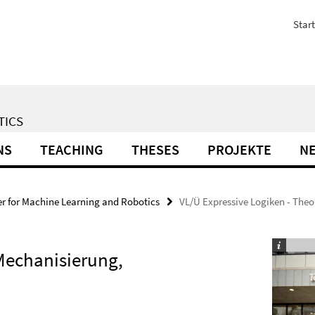
Start
TICS
NS
TEACHING
THESES
PROJEKTE
N
r for Machine Learning and Robotics
VL/Ü Expressive Logiken - The
 Mechanisierung,