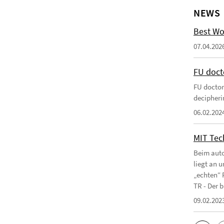
NEWS
Best Wo
07.04.202
FU doct
FU doctor
decipherin
06.02.202
MIT Tec
Beim auto
liegt an 
„echten“ 
TR - Der b
09.02.202