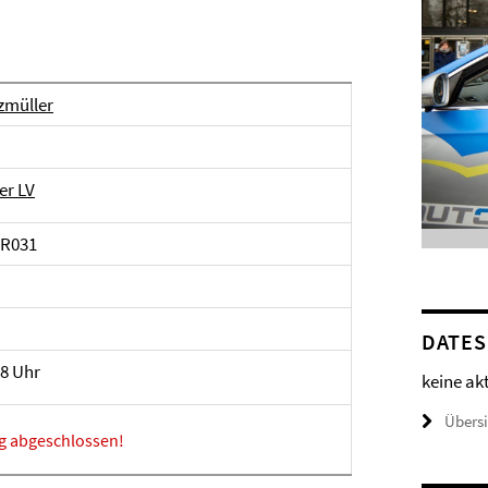
zmüller
er LV
SR031
DATES
18 Uhr
keine ak
Übers
g abgeschlossen!