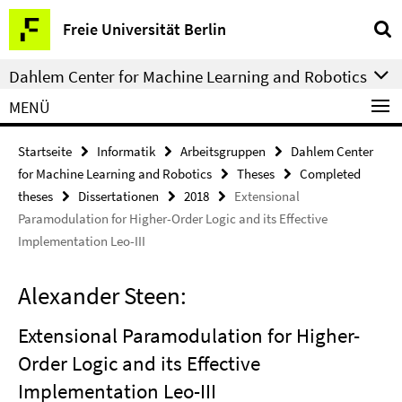
Springe
Service-
Freie Universität Berlin
direkt
Navigation
zu
Dahlem Center for Machine Learning and Robotics
Inhalt
MENÜ
Startseite
Informatik
Arbeitsgruppen
Dahlem Center
for Machine Learning and Robotics
Theses
Completed
theses
Dissertationen
2018
Extensional
Paramodulation for Higher-Order Logic and its Effective
Implementation Leo-III
Alexander Steen:
Extensional Paramodulation for Higher-
Order Logic and its Effective
Implementation Leo-III