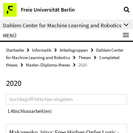
Springe
Service-
Freie Universität Berlin
direkt
Navigation
zu
Dahlem Center for Machine Learning and Robotics
Inhalt
MENÜ
Startseite
Informatik
Arbeitsgruppen
Dahlem Center
for Machine Learning and Robotics
Theses
Completed
theses
Master-/Diploma-theses
2020
2020
Suchbegriff
1
Abschlussarbeit(en)
Makarenko, Irina: Free Higher-Order Logic -