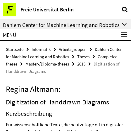
Springe
Service-
Freie Universität Berlin
direkt
Navigation
zu
Dahlem Center for Machine Learning and Robotics
Inhalt
MENÜ
Startseite
Informatik
Arbeitsgruppen
Dahlem Center
for Machine Learning and Robotics
Theses
Completed
theses
Master-/Diploma-theses
2015
Digitization of
Handdrawn Diagrams
Regina Altmann:
Digitization of Handdrawn Diagrams
Kurzbeschreibung
Für wissenschaftliche Texte, die heutzutage oft in digitaler