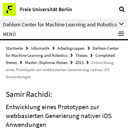
Springe
Service-
Freie Universität Berlin
direkt
Navigation
zu
Dahlem Center for Machine Learning and Robotics
Inhalt
MENÜ
Startseite
Informatik
Arbeitsgruppen
Dahlem Center
for Machine Learning and Robotics
Theses
Completed
theses
Master-/Diploma-theses
2013
Entwicklung
eines Prototypen zur webbasierten Generierung nativer iOS
Anwendungen
Samir Rachidi:
Entwicklung eines Prototypen zur
webbasierten Generierung nativer iOS
Anwendungen