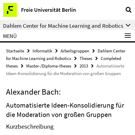
Springe
Service-
Freie Universität Berlin
direkt
Navigation
zu
Dahlem Center for Machine Learning and Robotics
Inhalt
MENÜ
Startseite
Informatik
Arbeitsgruppen
Dahlem Center
for Machine Learning and Robotics
Theses
Completed
theses
Master-/Diploma-theses
2013
Automatisierte
Ideen-Konsolidierung für die Moderation von großen Gruppen
Alexander Bach:
Automatisierte Ideen-Konsolidierung für
die Moderation von großen Gruppen
Kurzbeschreibung