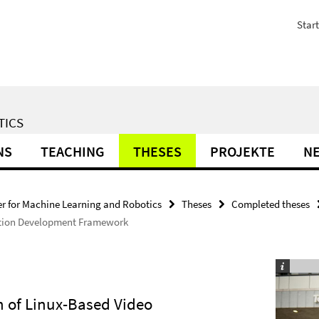
Start
TICS
NS
TEACHING
THESES
PROJEKTE
N
r for Machine Learning and Robotics
Theses
Completed theses
ation Development Framework
 of Linux-Based Video