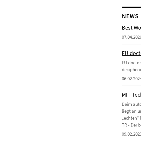
NEWS
Best Wo
07.04.202
FU doct
FU doctor
decipherin
06.02.202
MIT Tec
Beim auto
liegt an 
„echten“ 
TR - Der b
09.02.202