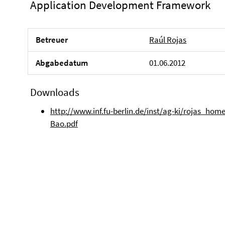
Application Development Framework
Betreuer
Raúl Rojas
Abgabedatum
01.06.2012
Downloads
http://www.inf.fu-berlin.de/inst/ag-ki/rojas_ho
Bao.pdf