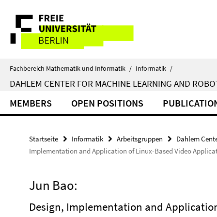
Springe
Service-
direkt
zu
Navigation
Inhalt
Fachbereich Mathematik und Informatik
/
Informatik
/
DAHLEM CENTER FOR MACHINE LEARNING AND ROBO
MEMBERS
OPEN POSITIONS
PUBLICATIO
Startseite
Informatik
Arbeitsgruppen
Dahlem Cente
Implementation and Application of Linux-Based Video Applic
Jun Bao:
Design, Implementation and Application