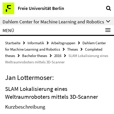
Springe
Service-
Freie Universität Berlin
direkt
Navigation
zu
Dahlem Center for Machine Learning and Robotics
Inhalt
MENÜ
Startseite
Informatik
Arbeitsgruppen
Dahlem Center
for Machine Learning and Robotics
Theses
Completed
theses
Bachelor theses
2016
SLAM Lokalisierung eines
Weltraumroboters mittels 3D-Scanner
Jan Lottermoser:
SLAM Lokalisierung eines
Weltraumroboters mittels 3D-Scanner
Kurzbeschreibung